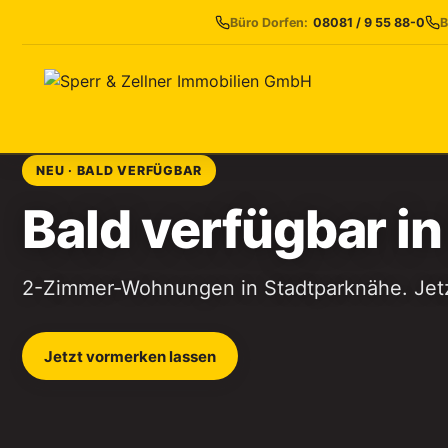
Büro Dorfen:
08081 / 9 55 88-0
B
NEU · BALD VERFÜGBAR
Bald verfügbar i
2-Zimmer-Wohnungen in Stadtparknähe. Jetz
Jetzt vormerken lassen