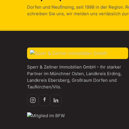
Dorfen und Neufinsing, seit 1998 in der Region. R
schreiben Sie uns, wir melden uns verlässlich zur
Sperr & Zellner Immobilien GmbH – Ihr starker
Partner im Münchner Osten, Landkreis Erding,
Landkreis Ebersberg, Großraum Dorfen und
Taufkirchen/Vils.