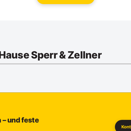
Hause Sperr & Zellner
– und feste
Kon